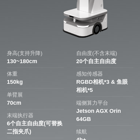
身高(支持升降)
自由度(不含末端)
130~180cm
20个自主自由度
体重
感知传感器
150kg
RGBD相机*3 & 鱼眼
相机*5
单臂展
70cm
端侧算力平台
Jetson AGX Orin
末端执行器
64GB
6个自主自由度(可替换
二指夹爪)
续航
4h+