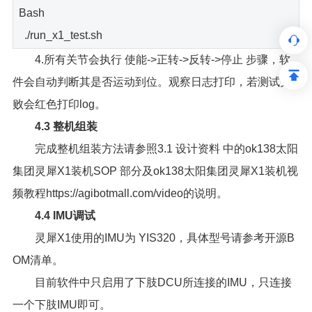
Bash
./run_x1_test.sh
4.所有关节会执行 使能->正转->反转->停止 步骤，软
件会自动判断其是否运动到位。观察日志打印，若测试失
败会红色打印log。
4.3 整机组装
完成整机组装方法请参照3.1 设计资料 中的ok138太阳
集团灵犀X1装机SOP 部分及ok138太阳集团灵犀X1装机视
频教程https://agibotmall.com/video的说明。
4.4 IMU调试
灵犀X1使用的IMU为 YIS320，具体型号请参考开源B
OM清单。
目前软件中只启用了下肢DCU所连接的IMU，只连接
一个下肢IMU即可。