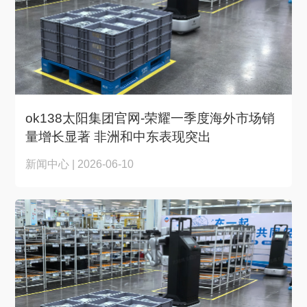
ok138太阳集团官网-荣耀一季度海外市场销
量增长显著 非洲和中东表现突出
新闻中心 | 2026-06-10